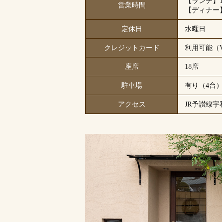
【ランチ】11
営業時間
【ディナー】1
定休日
水曜日
クレジットカード
利用可能（VIS
座席
18席
駐車場
有り（4台
アクセス
JR予讃線